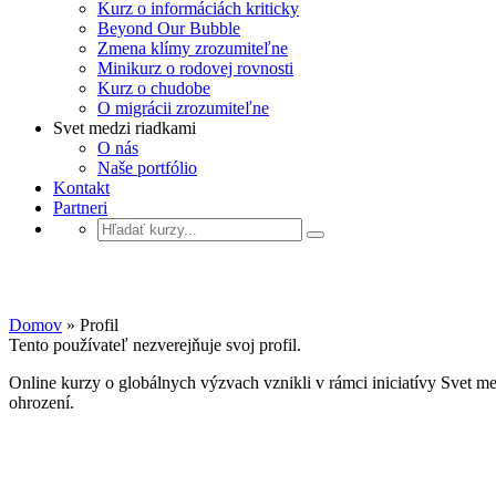
Kurz o informáciách kriticky
Beyond Our Bubble
Zmena klímy zrozumiteľne
Minikurz o rodovej rovnosti
Kurz o chudobe
O migrácii zrozumiteľne
Svet medzi riadkami
O nás
Naše portfólio
Kontakt
Partneri
Profil
Domov
»
Profil
Tento používateľ nezverejňuje svoj profil.
Online kurzy o globálnych výzvach vznikli v rámci iniciatívy Svet m
ohrození.