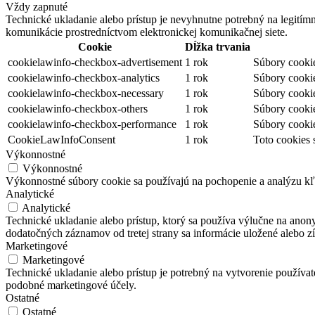
Vždy zapnuté
Technické ukladanie alebo prístup je nevyhnutne potrebný na legitím
komunikácie prostredníctvom elektronickej komunikačnej siete.
Cookie
Dĺžka trvania
cookielawinfo-checkbox-advertisement
1 rok
Súbory cookie
cookielawinfo-checkbox-analytics
1 rok
Súbory cookie
cookielawinfo-checkbox-necessary
1 rok
Súbory cookie
cookielawinfo-checkbox-others
1 rok
Súbory cookie
cookielawinfo-checkbox-performance
1 rok
Súbory cookie
CookieLawInfoConsent
1 rok
Toto cookies 
Výkonnostné
Výkonnostné
Výkonnostné súbory cookie sa používajú na pochopenie a analýzu kľú
Analytické
Analytické
Technické ukladanie alebo prístup, ktorý sa používa výlučne na anon
dodatočných záznamov od tretej strany sa informácie uložené alebo zí
Marketingové
Marketingové
Technické ukladanie alebo prístup je potrebný na vytvorenie používa
podobné marketingové účely.
Ostatné
Ostatné