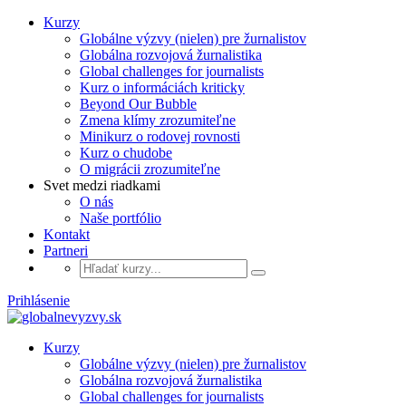
Kurzy
Globálne výzvy (nielen) pre žurnalistov
Globálna rozvojová žurnalistika
Global challenges for journalists
Kurz o informáciách kriticky
Beyond Our Bubble
Zmena klímy zrozumiteľne
Minikurz o rodovej rovnosti
Kurz o chudobe
O migrácii zrozumiteľne
Svet medzi riadkami
O nás
Naše portfólio
Kontakt
Partneri
Prihlásenie
Kurzy
Globálne výzvy (nielen) pre žurnalistov
Globálna rozvojová žurnalistika
Global challenges for journalists