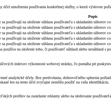
ny účel umožnenia používania konkrétnej služby, o ktorú výslovne poži
Popis
 sa používajú na uloženie súhlasu používateľa s ukladaním súborov co
 sa používajú na uloženie súhlasu používateľa s ukladaním súborov coo
 sa používajú na uloženie súhlasu používateľa s ukladaním súborov co
 sa používajú na uloženie súhlasu používateľa s ukladaním súborov coo
 sa používajú na uloženie súhlasu používateľa s ukladaním súborov co
sa používa na uloženie toho, či používateľ súhlasil alebo nesúhlasil 
čových indexov výkonnosti webovej stránky, čo pomáha pri poskytovan
ymné analytické účely. Bez predvolania, dobrovoľného splnenia požiada
skané len na tento účel zvyčajne nemôžu použiť na vašu identifikáciu.
teľských profilov na zasielanie reklamy alebo na sledovanie používate