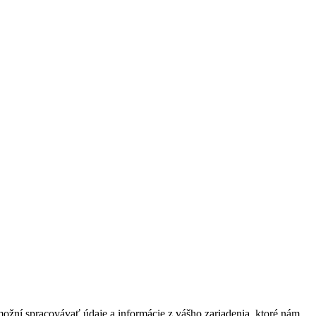
ožní spracovávať údaje a informácie z vášho zariadenia, ktoré nám