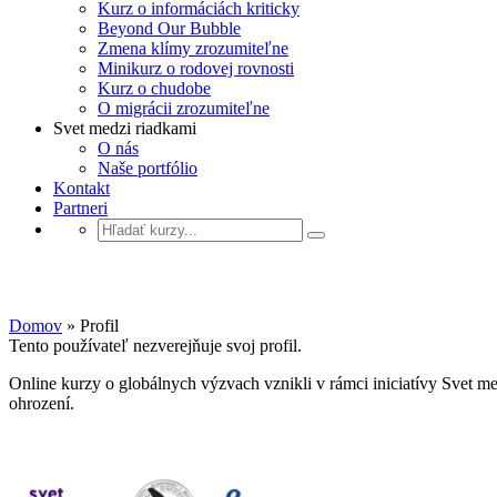
Kurz o informáciách kriticky
Beyond Our Bubble
Zmena klímy zrozumiteľne
Minikurz o rodovej rovnosti
Kurz o chudobe
O migrácii zrozumiteľne
Svet medzi riadkami
O nás
Naše portfólio
Kontakt
Partneri
Profil
Domov
»
Profil
Tento používateľ nezverejňuje svoj profil.
Online kurzy o globálnych výzvach vznikli v rámci iniciatívy Svet m
ohrození.