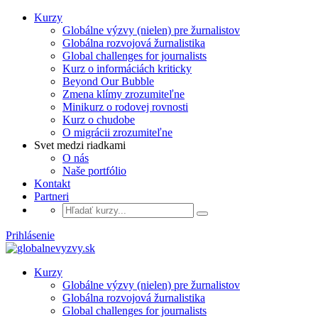
Kurzy
Globálne výzvy (nielen) pre žurnalistov
Globálna rozvojová žurnalistika
Global challenges for journalists
Kurz o informáciách kriticky
Beyond Our Bubble
Zmena klímy zrozumiteľne
Minikurz o rodovej rovnosti
Kurz o chudobe
O migrácii zrozumiteľne
Svet medzi riadkami
O nás
Naše portfólio
Kontakt
Partneri
Prihlásenie
Kurzy
Globálne výzvy (nielen) pre žurnalistov
Globálna rozvojová žurnalistika
Global challenges for journalists