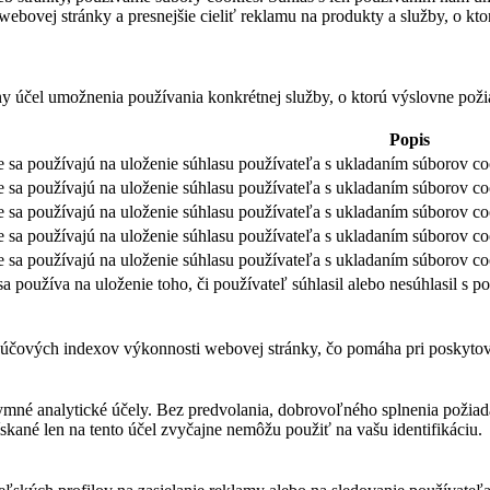
bovej stránky a presnejšie cieliť reklamu na produkty a služby, o kt
ny účel umožnenia používania konkrétnej služby, o ktorú výslovne poži
Popis
 sa používajú na uloženie súhlasu používateľa s ukladaním súborov co
 sa používajú na uloženie súhlasu používateľa s ukladaním súborov coo
 sa používajú na uloženie súhlasu používateľa s ukladaním súborov co
 sa používajú na uloženie súhlasu používateľa s ukladaním súborov coo
 sa používajú na uloženie súhlasu používateľa s ukladaním súborov co
sa používa na uloženie toho, či používateľ súhlasil alebo nesúhlasil 
čových indexov výkonnosti webovej stránky, čo pomáha pri poskytovan
ymné analytické účely. Bez predvolania, dobrovoľného splnenia požiada
skané len na tento účel zvyčajne nemôžu použiť na vašu identifikáciu.