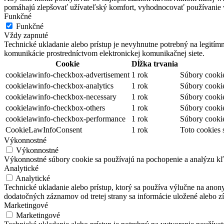
pomáhajú zlepšovať užívateľský komfort, vyhodnocovať používanie we
Funkčné
Funkčné
Vždy zapnuté
Technické ukladanie alebo prístup je nevyhnutne potrebný na legitím
komunikácie prostredníctvom elektronickej komunikačnej siete.
Cookie
Dĺžka trvania
cookielawinfo-checkbox-advertisement
1 rok
Súbory cookie
cookielawinfo-checkbox-analytics
1 rok
Súbory cookie
cookielawinfo-checkbox-necessary
1 rok
Súbory cookie
cookielawinfo-checkbox-others
1 rok
Súbory cookie
cookielawinfo-checkbox-performance
1 rok
Súbory cookie
CookieLawInfoConsent
1 rok
Toto cookies 
Výkonnostné
Výkonnostné
Výkonnostné súbory cookie sa používajú na pochopenie a analýzu kľú
Analytické
Analytické
Technické ukladanie alebo prístup, ktorý sa používa výlučne na anon
dodatočných záznamov od tretej strany sa informácie uložené alebo zí
Marketingové
Marketingové