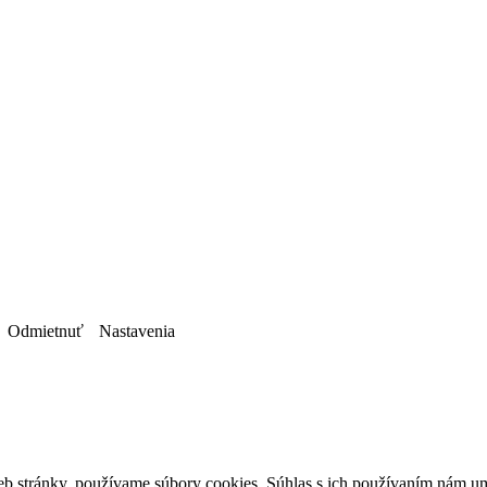
Odmietnuť
Nastavenia
b stránky, používame súbory cookies. Súhlas s ich používaním nám um