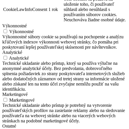
uloženie toho, či používateľ
CookieLawInfoConsent
1 rok
súhlasil alebo nesúhlasil s
používaním súborov cookies.
Neuchováva žiadne osobné údaje.
Výkonnostné
Výkonnostné
Výkonnostné súbory cookie sa používajú na pochopenie a analýzu
kľúčových indexov výkonnosti webovej stránky, čo pomáha pri
poskytovaní lepšej používateľskej skúsenosti pre návštevníkov.
Analytické
Analytické
Technické ukladanie alebo prístup, ktorý sa používa výlučne na
anonymné analytické účely. Bez predvolania, dobrovoľného
splnenia požiadaviek zo strany poskytovateľa internetových služieb
alebo dodatočných záznamov od tretej strany sa informácie uložené
alebo získané len na tento účel zvyčajne nemôžu použiť na vašu
identifikáciu.
Marketingové
Marketingové
Technické ukladanie alebo prístup je potrebný na vytvorenie
používateľských profilov na zasielanie reklamy alebo na sledovanie
používateľa na webovej stránke alebo na viacerých webových
stránkach na podobné marketingové účely.
Ostatné