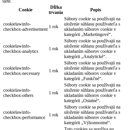
siete.
Dĺžka
Cookie
Popis
trvania
Súbory cookie sa používajú na
cookielawinfo-
uloženie súhlasu používateľa s
1 rok
checkbox-advertisement
ukladaním súborov cookie v
kategórii „Marketingové“.
Súbory cookie sa používajú na
cookielawinfo-
uloženie súhlasu používateľa s
1 rok
checkbox-analytics
ukladaním súborov cookie v
kategórii „Analytické“.
Súbory cookie sa používajú na
cookielawinfo-
uloženie súhlasu používateľa s
1 rok
checkbox-necessary
ukladaním súborov cookie v
kategórii „Funkčné“.
Súbory cookie sa používajú na
cookielawinfo-
uloženie súhlasu používateľa s
1 rok
checkbox-others
ukladaním súborov cookie v
kategórii „Ostatné“.
Súbory cookie sa používajú na
cookielawinfo-
uloženie súhlasu používateľa s
1 rok
checkbox-performance
ukladaním súborov cookie v
kategórii „Výkonnostné“.
Toto cookies sa používa na