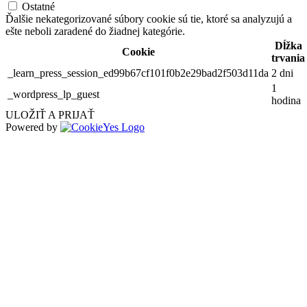
Ostatné
Ďalšie nekategorizované súbory cookie sú tie, ktoré sa analyzujú a
ešte neboli zaradené do žiadnej kategórie.
Dĺžka
Cookie
trvania
_learn_press_session_ed99b67cf101f0b2e29bad2f503d11da
2 dni
1
_wordpress_lp_guest
hodina
ULOŽIŤ A PRIJAŤ
Powered by