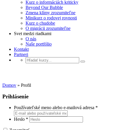
Kurz o informáciách kriticky
Beyond Our Bubble
Zmena klímy zrozumiteľne
Minikurz o rodovej rovnosti
Kurz o chudobe
O migrácii zrozumiteľne
Svet medzi riadkami
O nás
Naše portfólio
Kontakt
Partneri
Profil
Domov
»
Profil
Prihlásenie
Používateľské meno alebo e-mailová adresa
*
Heslo
*