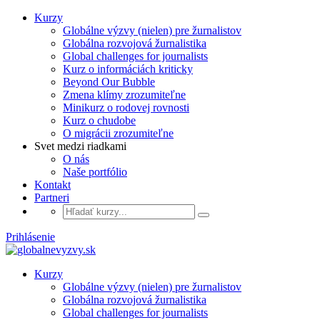
Kurzy
Globálne výzvy (nielen) pre žurnalistov
Globálna rozvojová žurnalistika
Global challenges for journalists
Kurz o informáciách kriticky
Beyond Our Bubble
Zmena klímy zrozumiteľne
Minikurz o rodovej rovnosti
Kurz o chudobe
O migrácii zrozumiteľne
Svet medzi riadkami
O nás
Naše portfólio
Kontakt
Partneri
Prihlásenie
Kurzy
Globálne výzvy (nielen) pre žurnalistov
Globálna rozvojová žurnalistika
Global challenges for journalists